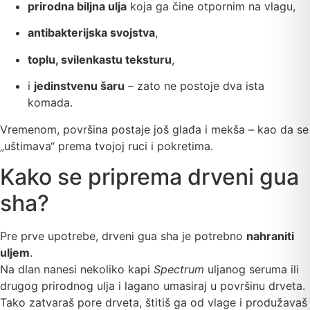
prirodna biljna ulja
koja ga čine otpornim na vlagu,
antibakterijska svojstva
,
toplu, svilenkastu teksturu
,
i
jedinstvenu šaru
– zato ne postoje dva ista
komada.
Vremenom, površina postaje još glađa i mekša – kao da se
„uštimava“ prema tvojoj ruci i pokretima.
Kako se priprema drveni gua
sha?
Pre prve upotrebe, drveni gua sha je potrebno
nahraniti
uljem
.
Na dlan nanesi nekoliko kapi
Spectrum
uljanog seruma ili
drugog prirodnog ulja i lagano umasiraj u površinu drveta.
Tako zatvaraš pore drveta, štitiš ga od vlage i produžavaš