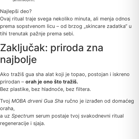
Najlepši deo?
Ovaj ritual traje svega nekoliko minuta, ali menja odnos
prema sopstvenom licu – od brzog „skincare zadatka“ u
tihi trenutak pažnje prema sebi.
Zaključak: priroda zna
najbolje
Ako tražiš gua sha alat koji je topao, postojan i iskreno
prirodan –
orah je ono što tražiš.
Bez plastike, bez hladnoće, bez filtera.
Tvoj
MOBA drveni Gua Sha
ručno je izrađen od domaćeg
oraha,
a uz
Spectrum
serum postaje tvoj svakodnevni ritual
regeneracije i sjaja.