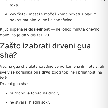
toka.
Završetak masaže možeš kombinovati s blagim
pokretima oko vilice i slepoočnica.
Ključ uspeha je
doslednost
— nekoliko minuta dnevno
dovoljno je da vidiš razliku.
Zašto izabrati drveni gua
sha?
Većina gua sha alata izrađuje se od kamena ili metala, ali
sve više korisnika bira
drvo
zbog topline i prijatnosti na
koži.
Drveni gua sha:
prirodno je topao na dodir,
ne stvara „hladni šok“,