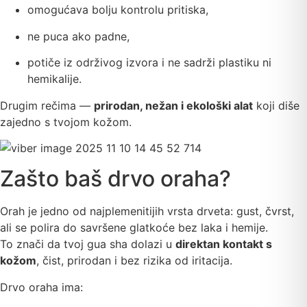
omogućava bolju kontrolu pritiska,
ne puca ako padne,
potiče iz održivog izvora i ne sadrži plastiku ni
hemikalije.
Drugim rečima —
prirodan, nežan i ekološki alat
koji diše
zajedno s tvojom kožom.
Zašto baš drvo oraha?
Orah je jedno od najplemenitijih vrsta drveta: gust, čvrst,
ali se polira do savršene glatkoće bez laka i hemije.
To znači da tvoj gua sha dolazi u
direktan kontakt s
kožom
, čist, prirodan i bez rizika od iritacija.
Drvo oraha ima: