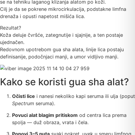
se na tehniku laganog klizanja alatom po koži.
Cilj je da se pokrene mikrocirkulacija, podstakne limfna
drenaža i opusti napetost mišića lica.
Rezultat?
Koža deluje čvršće, zategnutije i sjajnije, a ten postaje
ujednačen.
Redovnom upotrebom gua sha alata, linije lica postaju
definisanije, podočnjaci manji, a umor vidljivo manji.
Kako se koristi gua sha alat?
Očisti lice
i nanesi nekoliko kapi seruma ili ulja (poput
Spectrum
seruma).
Povuci alat blagim pritiskom
od centra lica prema
spolja — duž obraza, vrata i čela.
Ponovi 3–5 puta
svaki pokret, uvek u smeru limfnog