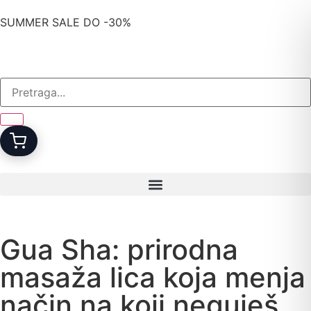
SUMMER SALE DO -30%
Gua Sha: prirodna
masaža lica koja menja
način na koji neguješ