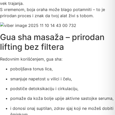
vek trajanja.
S vremenom, boja oraha može blago potamniti – to je
prirodan proces i znak da tvoj alat živi s tobom.
Gua sha masaža – prirodan
lifting bez filtera
Redovnim korišćenjem, gua sha:
poboljšava tonus lica,
smanjuje napetost u vilici i čelu,
podstiče detoksikaciju i cirkulaciju,
pomaže da koža bolje upije aktivne sastojke seruma,
i donosi onaj suptilan, zdrav sjaj koji ne možeš dobiti
šminkom.