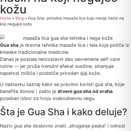
kožu
Home
»
Blog
»
Gua Sha: prirodna masaža lica koja menja način na
koji neguješ kožu
Gua sha
je drevna tehnika masaže lica i tela koja potiče iz
kineske tradicionalne medicine.
Danas je postala neizostavni deo savremene
self-care
rutine — jer pruža trenutni efekat svežine, smanjuje
napetost mišića i podstiče prirodan sjaj kože.
U nastavku saznaj kako se pravilno koristi gua sha, koje
benefite donosi i zašto je
drveni gua sha od oraha
poseban izbor za tvoju svakodnevnu negu.
Šta je Gua Sha i kako deluje?
Naziv
gua sha
doslovno znači „struganje peska“ i odnosi