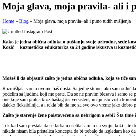
Moja glava, moja pravila- ali i 
Home
»
Blog
»
Moja glava, moja pravila- ali i puno tuđih mišljenja
Kako je jedna obična odluka o puštanju svoje prirodne, sede kose
Kozić – kozmetička edukatorka sa 24 godine iskustva u kozmetič
Možeš li da objasniš zašto je jedna obična odluka, koja se tiče sam
Razmišljala sam o ovome baš dosta. Sa jedne strane, ako sam odlučila
podelim sa ljudima koji me prate. Da se ne pravim blesava i samo se po
one koje sam pratila kroz haštag #silversisters, imaju istu vrstu kom
daleko fleksibilnija, a i rekla bih da me za sve ovo vreme jako dobro 
Zašto je starenje žene poistovećeno sa nebrigom o sebi? Šta time
Tek kad sam prestala da se farbam osetila sam to na svojoj koži – te
nikada nisam bila pristalica koncepta da bi trebalo da izgledam kao