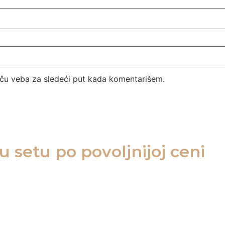
ču veba za sledeći put kada komentarišem.
 setu po povoljnijoj ceni