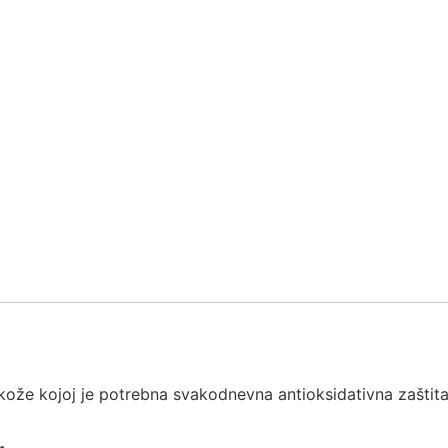
 kože kojoj je potrebna svakodnevna antioksidativna zaštit