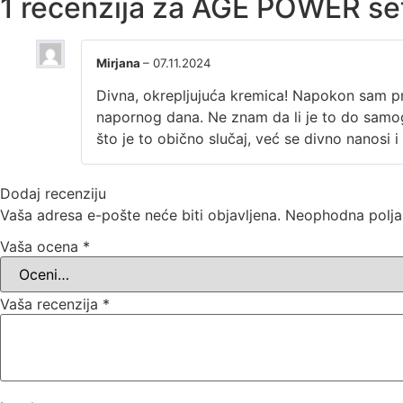
1 recenzija za
AGE POWER se
Mirjana
–
07.11.2024
Divna, okrepljujuća kremica! Napokon sam pr
napornog dana. Ne znam da li je to do samog 
što je to obično slučaj, već se divno nanosi 
Dodaj recenziju
Vaša adresa e-pošte neće biti objavljena.
Neophodna polja
Vaša ocena
*
Vaša recenzija
*