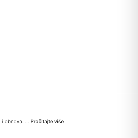
a i obnova. …
Pročitajte više