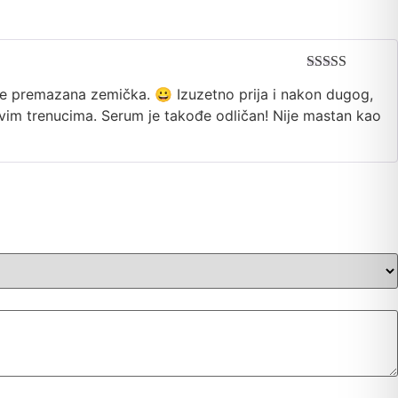
Ocenjeno sa
že premazana zemička. 😀 Izuzetno prija i nakon dugog,
5
od 5
kvim trenucima. Serum je takođe odličan! Nije mastan kao