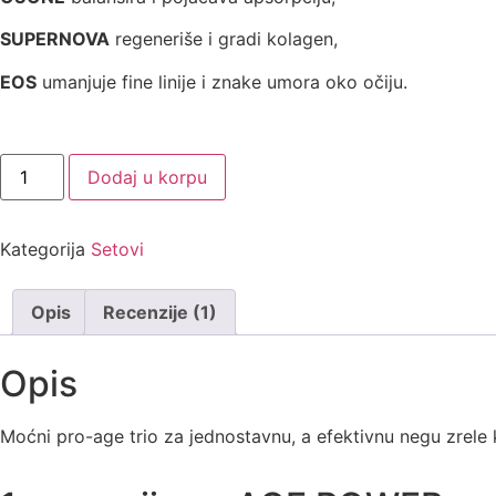
SUPERNOVA
regeneriše i gradi kolagen,
EOS
umanjuje fine linije i znake umora oko očiju.
Dodaj u korpu
Kategorija
Setovi
Opis
Recenzije (1)
Opis
Moćni pro-age trio za jednostavnu, a efektivnu negu zrele