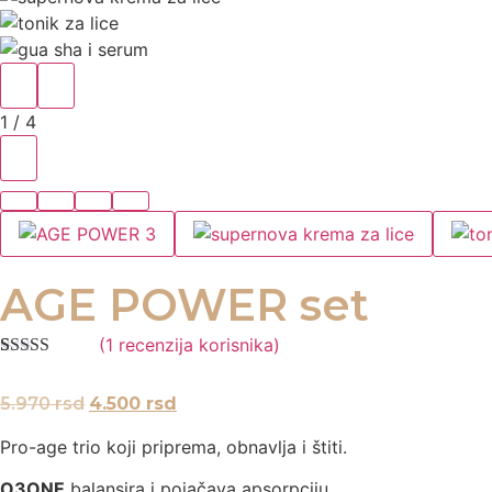
1
/ 4
AGE POWER set
(
1
recenzija korisnika)
Ocenjeno
1
5.00
od 5 na
5.970
rsd
4.500
rsd
osnovu
ocene kupca
Pro-age trio koji priprema, obnavlja i štiti.
O3ONE
balansira i pojačava apsorpciju,