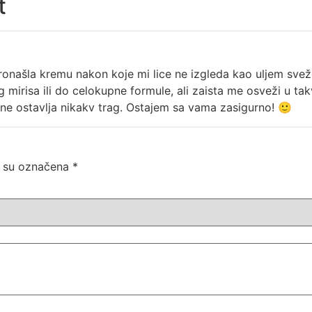
t
onašla kremu nakon koje mi lice ne izgleda kao uljem sve
mirisa ili do celokupne formule, ali zaista me osveži u ta
i ne ostavlja nikakv trag. Ostajem sa vama zasigurno! 🙂
 su označena
*