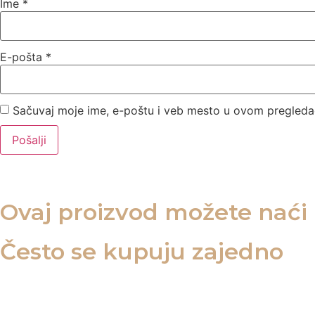
Ime
*
E-pošta
*
Sačuvaj moje ime, e-poštu i veb mesto u ovom pregleda
Ovaj proizvod možete naći u
Često se kupuju zajedno