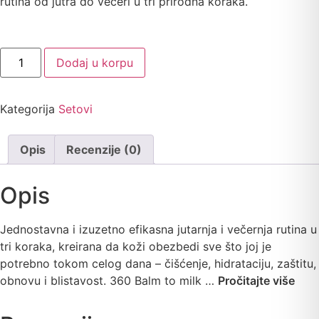
rutina od jutra do večeri u tri prirodna koraka.
Dodaj u korpu
Kategorija
Setovi
Opis
Recenzije (0)
Opis
Jednostavna i izuzetno efikasna jutarnja i večernja rutina u
tri koraka, kreirana da koži obezbedi sve što joj je
potrebno tokom celog dana – čišćenje, hidrataciju, zaštitu,
obnovu i blistavost. 360 Balm to milk …
Pročitajte više