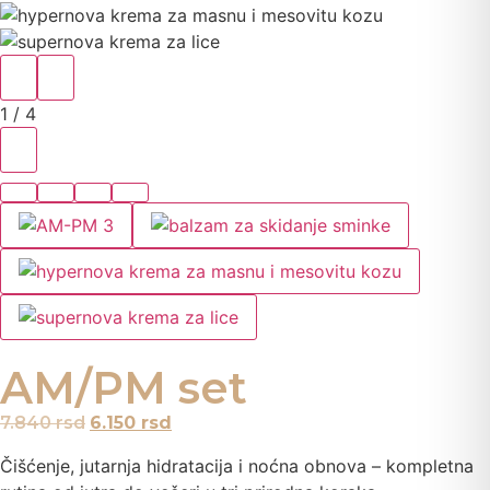
1
/ 4
AM/PM set
7.840
rsd
6.150
rsd
Čišćenje, jutarnja hidratacija i noćna obnova – kompletna