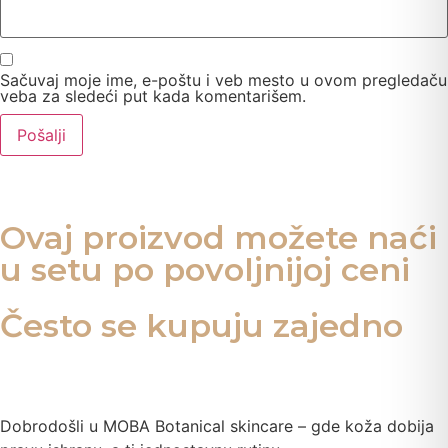
Sačuvaj moje ime, e-poštu i veb mesto u ovom pregledaču
veba za sledeći put kada komentarišem.
Ovaj proizvod možete naći
u setu po povoljnijoj ceni
Često se kupuju zajedno
Dobrodošli u MOBA Botanical skincare – gde koža dobija