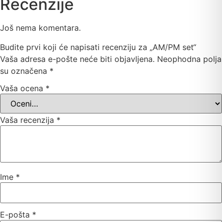
Recenzije
Još nema komentara.
Budite prvi koji će napisati recenziju za „AM/PM set“
Vaša adresa e-pošte neće biti objavljena.
Neophodna polja
su označena
*
Vaša ocena
*
Vaša recenzija
*
Ime
*
E-pošta
*