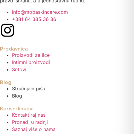
pravu ishranu, a ti jednostavnu rutinu.
info@mobaskincare.com
+381 64 385 36 36
Prodavnica
Proizvodi za lice
Intimni proizvodi
Setovi
Blog
Stručnjaci pišu
Blog
Korisni linkovi
Kontaktiraj nas
Pronađi u radnji
Saznaj više o nama